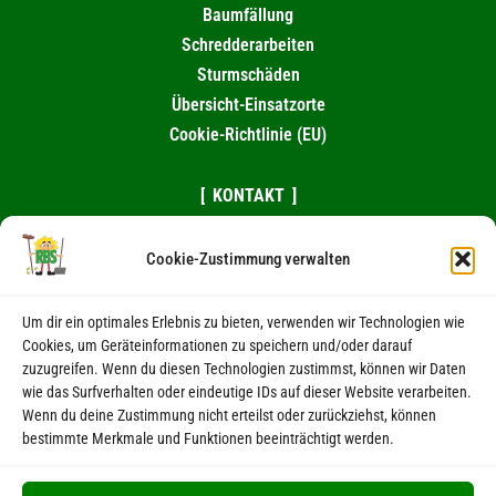
Baumfällung
Schredderarbeiten
Sturmschäden
Übersicht-Einsatzorte
Cookie-Richtlinie (EU)
KONTAKT
0174 / 995 10 82
Cookie-Zustimmung verwalten
039263 / 98461
eMail schreiben
Um dir ein optimales Erlebnis zu bieten, verwenden wir Technologien wie
Cookies, um Geräteinformationen zu speichern und/oder darauf
RECHTLICHES
zuzugreifen. Wenn du diesen Technologien zustimmst, können wir Daten
wie das Surfverhalten oder eindeutige IDs auf dieser Website verarbeiten.
Wenn du deine Zustimmung nicht erteilst oder zurückziehst, können
Kontakt
bestimmte Merkmale und Funktionen beeinträchtigt werden.
Impressum
Datenschutz