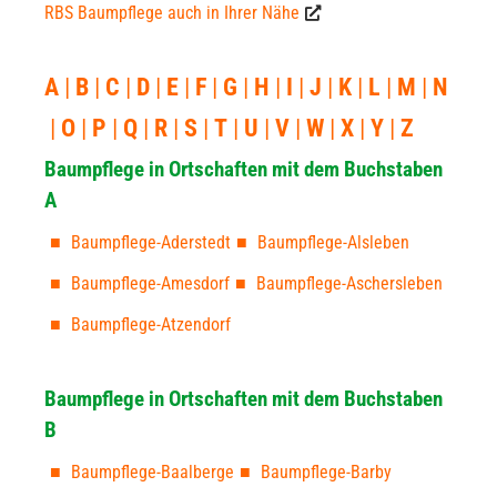
RBS Baumpflege auch in Ihrer Nähe
A
B
C
D
E
F
G
H
I
J
K
L
M
N
O
P
Q
R
S
T
U
V
W
X
Y
Z
Baumpflege in Ortschaften mit dem Buchstaben
A
Baumpflege-Aderstedt
Baumpflege-Alsleben
Baumpflege-Amesdorf
Baumpflege-Aschersleben
Baumpflege-Atzendorf
Baumpflege in Ortschaften mit dem Buchstaben
B
Baumpflege-Baalberge
Baumpflege-Barby