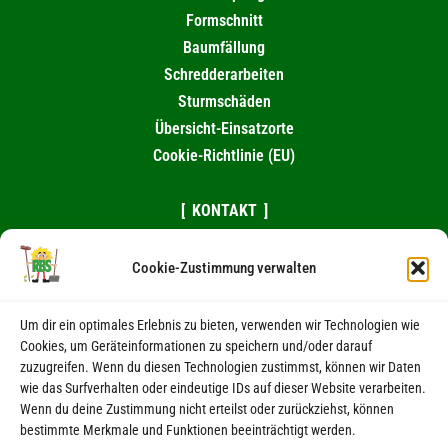
Formschnitt
Baumfällung
Schredderarbeiten
Sturmschäden
Übersicht-Einsatzorte
Cookie-Richtlinie (EU)
KONTAKT
0174 / 995 10 82
Cookie-Zustimmung verwalten
039263 / 98461
eMail schreiben
Um dir ein optimales Erlebnis zu bieten, verwenden wir Technologien wie
Cookies, um Geräteinformationen zu speichern und/oder darauf
RECHTLICHES
zuzugreifen. Wenn du diesen Technologien zustimmst, können wir Daten
wie das Surfverhalten oder eindeutige IDs auf dieser Website verarbeiten.
Wenn du deine Zustimmung nicht erteilst oder zurückziehst, können
Kontakt
bestimmte Merkmale und Funktionen beeinträchtigt werden.
Impressum