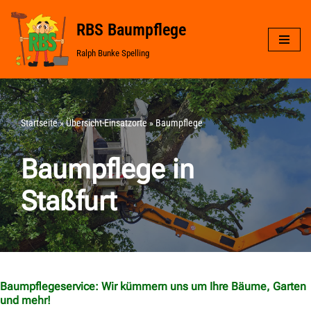
RBS Baumpflege
Zum
Ralph Bunke Spelling
Inhalt
springen
Startseite
»
Übersicht-Einsatzorte
»
Baumpflege
Baumpflege in
Staßfurt
Baumpflegeservice: Wir kümmern uns um Ihre Bäume, Garten
und mehr!