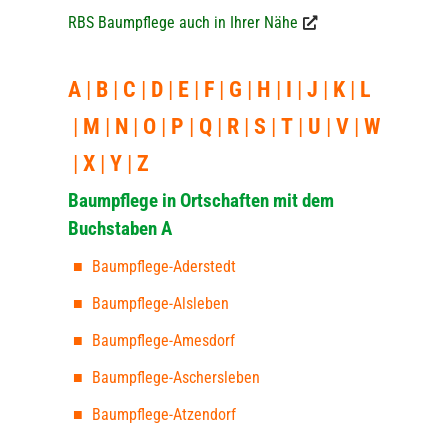
RBS Baumpflege auch in Ihrer Nähe
A
B
C
D
E
F
G
H
I
J
K
L
M
N
O
P
Q
R
S
T
U
V
W
X
Y
Z
Baumpflege in Ortschaften mit dem
Buchstaben A
Baumpflege-Aderstedt
Baumpflege-Alsleben
Baumpflege-Amesdorf
Baumpflege-Aschersleben
Baumpflege-Atzendorf