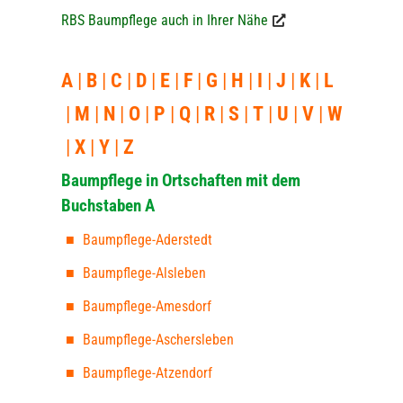
RBS Baumpflege auch in Ihrer Nähe
A
B
C
D
E
F
G
H
I
J
K
L
M
N
O
P
Q
R
S
T
U
V
W
X
Y
Z
Baumpflege in Ortschaften mit dem
Buchstaben A
Baumpflege-Aderstedt
Baumpflege-Alsleben
Baumpflege-Amesdorf
Baumpflege-Aschersleben
Baumpflege-Atzendorf