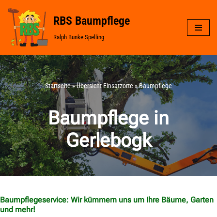
RBS Baumpflege
Zum
Ralph Bunke Spelling
Inhalt
springen
Startseite
»
Übersicht-Einsatzorte
»
Baumpflege
Baumpflege in
Gerlebogk
Baumpflegeservice: Wir kümmern uns um Ihre Bäume, Garten
und mehr!