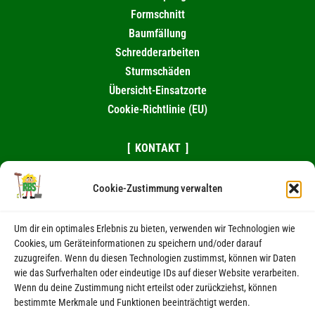
Formschnitt
Baumfällung
Schredderarbeiten
Sturmschäden
Übersicht-Einsatzorte
Cookie-Richtlinie (EU)
KONTAKT
0174 / 995 10 82
Cookie-Zustimmung verwalten
039263 / 98461
eMail schreiben
Um dir ein optimales Erlebnis zu bieten, verwenden wir Technologien wie
Cookies, um Geräteinformationen zu speichern und/oder darauf
RECHTLICHES
zuzugreifen. Wenn du diesen Technologien zustimmst, können wir Daten
wie das Surfverhalten oder eindeutige IDs auf dieser Website verarbeiten.
Wenn du deine Zustimmung nicht erteilst oder zurückziehst, können
Kontakt
bestimmte Merkmale und Funktionen beeinträchtigt werden.
Impressum